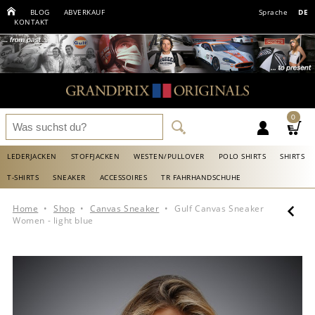
BLOG
ABVERKAUF
Sprache
DE
KONTAKT
0
LEDERJACKEN
STOFFJACKEN
WESTEN/PULLOVER
POLO SHIRTS
SHIRTS
T-SHIRTS
SNEAKER
ACCESSOIRES
TR FAHRHANDSCHUHE
Home
•
Shop
•
Canvas Sneaker
•
Gulf Canvas Sneaker
Women - light blue