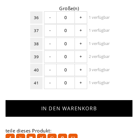
Größe(n)
-
+
1 verfügbar
36
-
+
1 verfügbar
37
-
+
1 verfügbar
38
-
+
2 verfügbar
39
-
+
3 verfügbar
40
-
+
1 verfügbar
41
IN DEN WARENKORB
teile dieses Produkt: