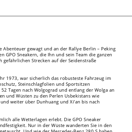
 Abenteuer gewagt und an der Rallye Berlin – Peking
en GPO Sneakern, die Ihn und sein Team die ganzen
 gefährlichen Strecken auf der Seidenstraße
hr 1973, war sicherlich das robusteste Fahrzeug im
schutz, Steinschlagfolien und Sportsitzen
an 52 Tagen nach Wolgograd und entlang der Wolga an
en und Wüsten zu den Perlen Usbekistans wie
 und weiter über Dunhuang und Xi’an bis nach
lich alle Wetterlagen erlebt. Die GPO Sneaker
ndfestigkeit. Nur in der Wüste wanderten Sie in den
 getauscht. Und wie der Mercedes-Benz 280 S haben