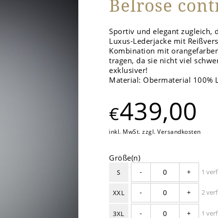
Belrose cont
Sportiv und elegant zugleich, 
Luxus-Lederjacke mit Reißver
Kombination mit orangefarben
tragen, da sie nicht viel schwe
exklusiver!
Material: Obermaterial 100% 
439,00
€
inkl. MwSt. zzgl. Versandkosten
Größe(n)
-
+
1 ver
S
-
+
2 ver
XXL
-
+
1 ver
3XL