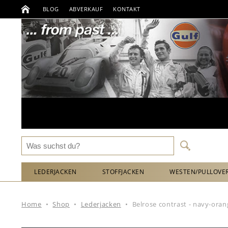
BLOG
ABVERKAUF
KONTAKT
LEDERJACKEN
STOFFJACKEN
WESTEN/PULLOVE
Home
•
Shop
•
Lederjacken
•
Belrose contrast - navy-oran